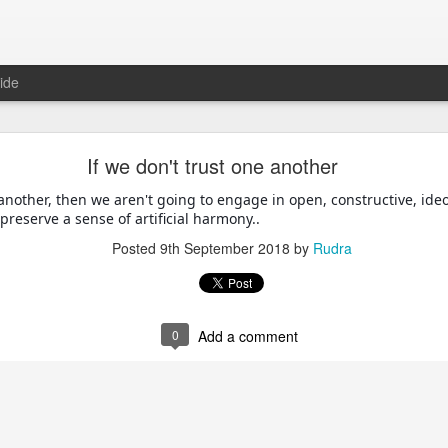
ide
 साथ लेकर आगे बढ़ने का दृष्टिकोण ही असली ताकत है। कई बार जो लोग आपको रोकने या 
If we don't trust one another
ा से जूझ रहे होते हैं। एक सच्चे नेता की पहचान यही है कि वह ऐसे लोगों को भी समझे, उन्हें 
िशा में आगे बढ़े।
 another, then we aren't going to engage in open, constructive, ideo
 preserve a sense of artificial harmony..
Posted
18th March
by
Rudra
Posted
9th September 2018
by
Rudra
0
Add a comment
0
Add a comment