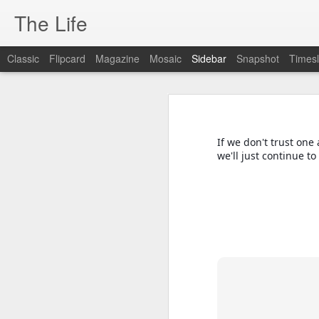
The Life
Classic
Flipcard
Magazine
Mosaic
Sidebar
Snapshot
Timesl
March 18th, 2026
हर परिस्थिति में सकारात्मकता और लोगों को
कोशिश करते हैं, वे अपने ही संघर्ष और असुरक्ष
Your survival
पूरे समाज के हर वर्ग के साथ मिलकर प्रगति की द
If we don't trust one
Motivation
we'll just continue to
Sometimes it is not worth
Everyone hates me
Win
At war
Liar